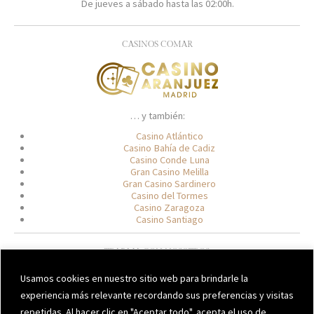
De jueves a sábado hasta las 02:00h.
CASINOS COMAR
… y también:
Casino Atlántico
Casino Bahía de Cadiz
Casino Conde Luna
Gran Casino Melilla
Gran Casino Sardinero
Casino del Tormes
Casino Zaragoza
Casino Santiago
TRABAJA CON NOSOTROS
rrhh@casinogranvia.es
Usamos cookies en nuestro sitio web para brindarle la
experiencia más relevante recordando sus preferencias y visitas
repetidas. Al hacer clic en "Aceptar todo", acepta el uso de