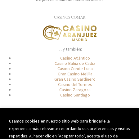
CASINOS COMAR
… y también:
Casino Atlántico
Casino Bahía de Cadiz
Casino Conde Luna
Gran Casino Melilla
Gran Casino Sardinero
Casino del Tormes
Casino Zaragoza
Casino Santiago
TRABAJA CON NOSOTROS
rrhh@casinogranvia.es
Usamos cookies en nuestro sitio web para brindarle la
experiencia más relevante recordando sus preferencias y visitas
repetidas. Al hacer clic en "Aceptar todo", acepta el uso de