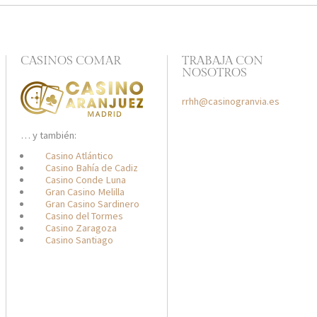
CASINOS COMAR
TRABAJA CON
NOSOTROS
rrhh@casinogranvia.es
… y también:
Casino Atlántico
Casino Bahía de Cadiz
Casino Conde Luna
Gran Casino Melilla
Gran Casino Sardinero
Casino del Tormes
Casino Zaragoza
Casino Santiago