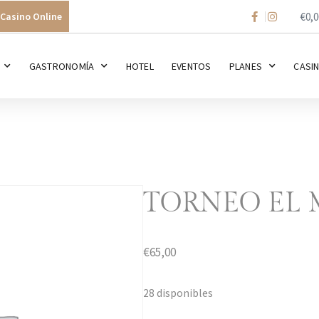
€
0,0
Casino Online
GASTRONOMÍA
HOTEL
EVENTOS
PLANES
CASI
TORNEO EL
€
65,00
28 disponibles