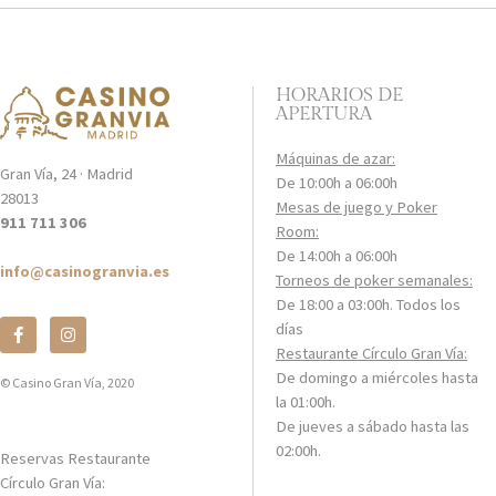
HORARIOS DE
APERTURA
Máquinas de azar:
Gran Vía, 24 · Madrid
De 10:00h a 06:00h
28013
Mesas de juego y Poker
911 711 306
Room:
De 14:00h a 06:00h
info@casinogranvia.es
Torneos de poker semanales:
De 18:00 a 03:00h. Todos los
días
Restaurante Círculo Gran Vía:
De domingo a miércoles hasta
© Casino Gran Vía, 2020
la 01:00h.
De jueves a sábado hasta las
02:00h.
Reservas Restaurante
Círculo Gran Vía: