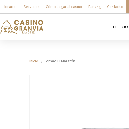
Horarios
Servicios
Cómo llegar al casino
Parking
Contacto
Saltar
al
EL EDIFICIO
contenido
Inicio
\
Torneo El Maratón