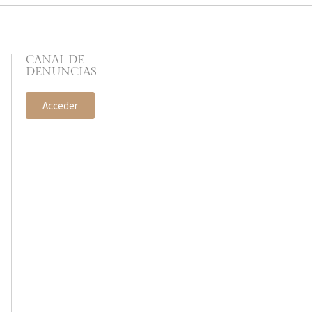
CANAL DE
DENUNCIAS
Acceder