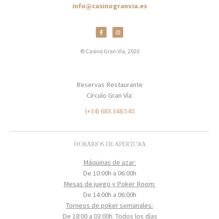
info@casinogranvia.es
© Casino Gran Vía, 2020
Reservas Restaurante
Círculo Gran Vía:
(+34) 683.348.540
HORARIOS DE APERTURA
Máquinas de azar:
De 10:00h a 06:00h
Mesas de juego y Poker Room:
De 14:00h a 06:00h
Torneos de poker semanales:
De 18:00 a 03:00h. Todos los días