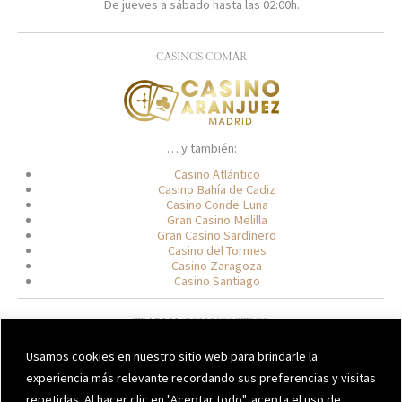
De jueves a sábado hasta las 02:00h.
CASINOS COMAR
… y también:
Casino Atlántico
Casino Bahía de Cadiz
Casino Conde Luna
Gran Casino Melilla
Gran Casino Sardinero
Casino del Tormes
Casino Zaragoza
Casino Santiago
TRABAJA CON NOSOTROS
rrhh@casinogranvia.es
Usamos cookies en nuestro sitio web para brindarle la
experiencia más relevante recordando sus preferencias y visitas
repetidas. Al hacer clic en "Aceptar todo", acepta el uso de