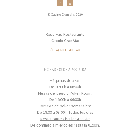
© Casino Gran Vía, 2020
Reservas Restaurante
Círculo Gran Vía:
(+34) 683.348.540
HORARIOS DE APERTURA
Máquinas de azar:
De 10:00h a 06:00h
Mesas de juego y Poker Room:
De 14:00h a 06:00h
Torneos de poker semanales:
De 18:00 a 03:00h. Todos los días
Restaurante Círculo Gran Vía:
De domingo a miércoles hasta la 01:00h.