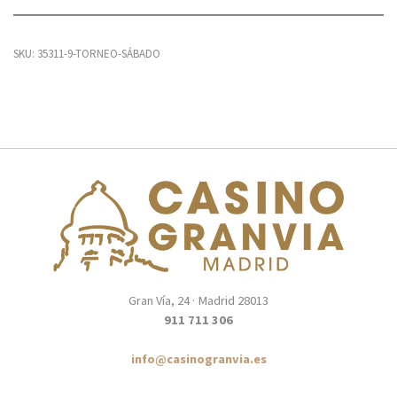
SKU:
35311-9-TORNEO-SÁBADO
Gran Vía, 24 · Madrid 28013
911 711 306
info@casinogranvia.es