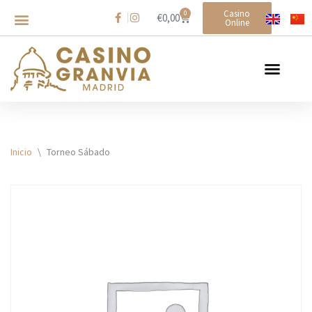
Casino
0
€
0,00
Online
Saltar
al
contenido
Inicio
\
Torneo Sábado