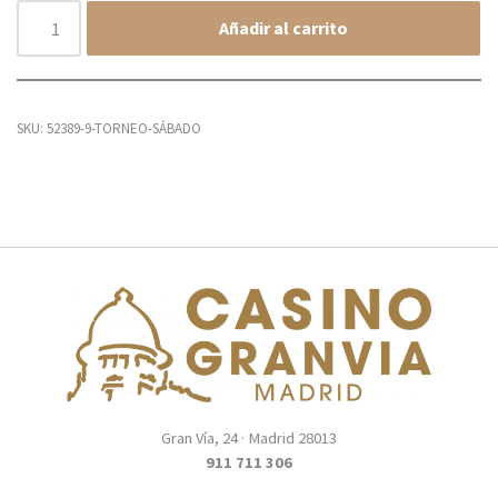
Añadir al carrito
SKU:
52389-9-TORNEO-SÁBADO
Gran Vía, 24 · Madrid 28013
911 711 306