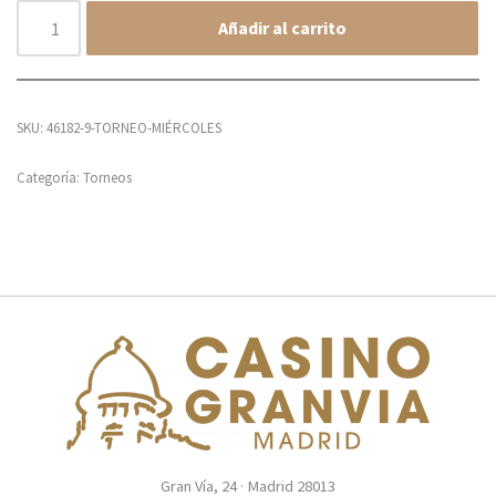
Añadir al carrito
SKU:
46182-9-TORNEO-MIÉRCOLES
Categoría:
Torneos
Gran Vía, 24 · Madrid 28013