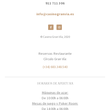
911 711 306
info@casinogranvia.es
© Casino Gran Vía, 2020
Reservas Restaurante
Círculo Gran Vía:
(+34) 683.348.540
HORARIOS DE APERTURA
Máquinas de azar:
De 10:00h a 06:00h
Mesas de juego y Poker Room:
De 14:00h a 06:00h