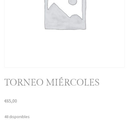
TORNEO MIÉRCOLES
€
65,00
48 disponibles