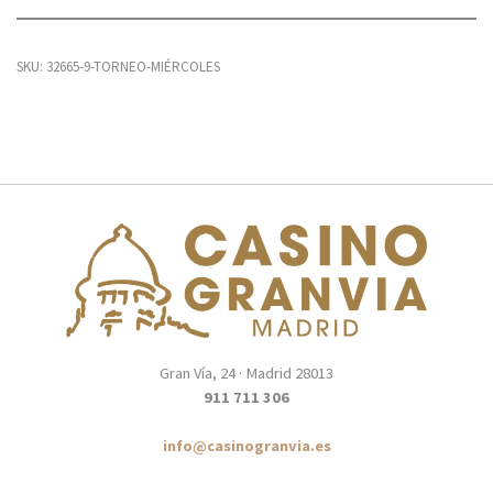
SKU:
32665-9-TORNEO-MIÉRCOLES
Gran Vía, 24 · Madrid 28013
911 711 306
info@casinogranvia.es