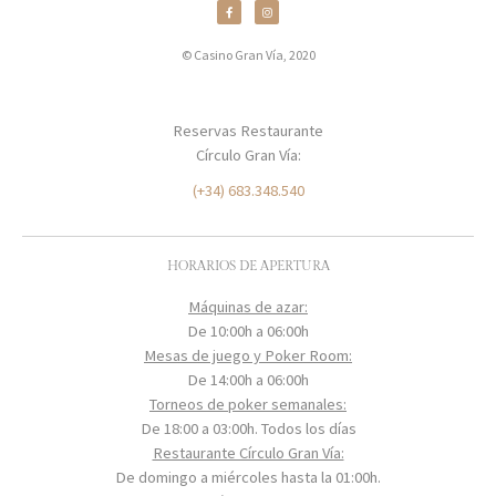
© Casino Gran Vía, 2020
Reservas Restaurante
Círculo Gran Vía:
(+34) 683.348.540
HORARIOS DE APERTURA
Máquinas de azar:
De 10:00h a 06:00h
Mesas de juego y Poker Room:
De 14:00h a 06:00h
Torneos de poker semanales:
De 18:00 a 03:00h. Todos los días
Restaurante Círculo Gran Vía:
De domingo a miércoles hasta la 01:00h.