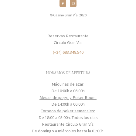
© Casino Gran Vía, 2020
Reservas Restaurante
Círculo Gran Vía:
(+34) 683.348.540
HORARIOS DE APERTURA
Máquinas de azar:
De 10:00h a 06:00h
Mesas de juego y Poker Room:
De 14:00h a 06:00h
Torneos de poker semanales:
De 18:00 a 03:00h. Todos los días
Restaurante Círculo Gran Vía:
De domingo a miércoles hasta la 01:00h.