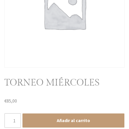
TORNEO MIÉRCOLES
€
85,00
Añadir al carrito