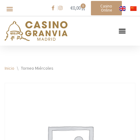
Casino
0
€
0,00
Online
Saltar
al
contenido
Inicio
\
Torneo Miércoles