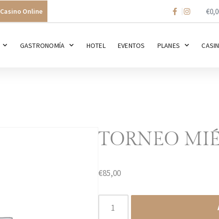
€
0,0
Casino Online
GASTRONOMÍA
HOTEL
EVENTOS
PLANES
CASI
TORNEO MI
€
85,00