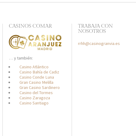
CASINOS COMAR
TRABAJA CON
NOSOTROS
rrhh@casinogranvia.es
… y también:
Casino Atlántico
Casino Bahía de Cadiz
Casino Conde Luna
Gran Casino Melilla
Gran Casino Sardinero
Casino del Tormes
Casino Zaragoza
Casino Santiago