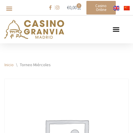
Casino
0
€
0,00
Online
Saltar
al
contenido
Inicio
\
Torneo Miércoles