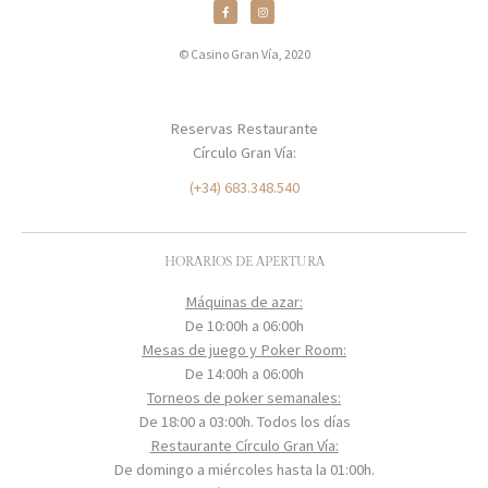
© Casino Gran Vía, 2020
Reservas Restaurante
Círculo Gran Vía:
(+34) 683.348.540
HORARIOS DE APERTURA
Máquinas de azar:
De 10:00h a 06:00h
Mesas de juego y Poker Room:
De 14:00h a 06:00h
Torneos de poker semanales:
De 18:00 a 03:00h. Todos los días
Restaurante Círculo Gran Vía:
De domingo a miércoles hasta la 01:00h.