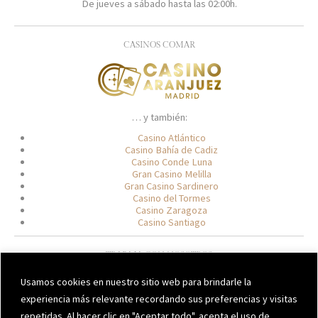
De jueves a sábado hasta las 02:00h.
CASINOS COMAR
… y también:
Casino Atlántico
Casino Bahía de Cadiz
Casino Conde Luna
Gran Casino Melilla
Gran Casino Sardinero
Casino del Tormes
Casino Zaragoza
Casino Santiago
TRABAJA CON NOSOTROS
rrhh@casinogranvia.es
Usamos cookies en nuestro sitio web para brindarle la
experiencia más relevante recordando sus preferencias y visitas
repetidas. Al hacer clic en "Aceptar todo", acepta el uso de