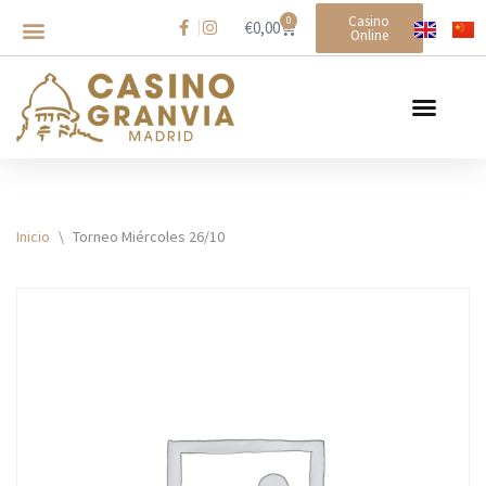
Casino
0
€
0,00
Online
Saltar
al
contenido
Inicio
\
Torneo Miércoles 26/10