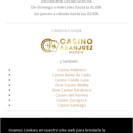
Restaurante Círculo Gran Vía:
De domingo a miércoles hasta la 01:00h.
De jueves a sábado hasta las 02:00h.
CASINOS COMAR
… y también:
Casino Atlántico
Casino Bahía de Cadiz
Casino Conde Luna
Gran Casino Melilla
Gran Casino Sardinero
Casino del Tormes
Casino Zaragoza
Casino Santiago
TRABAJA CON NOSOTROS
rrhh@casinogranvia.es
Usamos cookies en nuestro sitio web para brindarle la