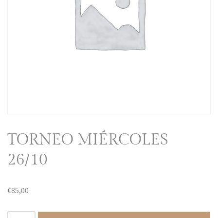
TORNEO MIÉRCOLES
26/10
€
85,00