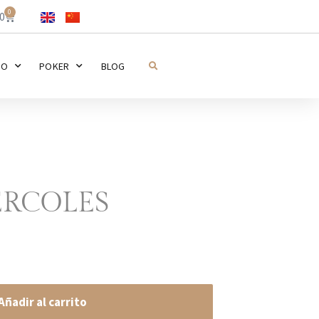
0
0
NO
POKER
BLOG
ÉRCOLES
Añadir al carrito