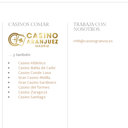
CASINOS COMAR
TRABAJA CON
NOSOTROS
rrhh@casinogranvia.es
… y también:
Casino Atlántico
Casino Bahía de Cadiz
Casino Conde Luna
Gran Casino Melilla
Gran Casino Sardinero
Casino del Tormes
Casino Zaragoza
Casino Santiago