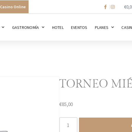
€
0,0
Casino Online
GASTRONOMÍA
HOTEL
EVENTOS
PLANES
CASI
TORNEO MI
€
85,00