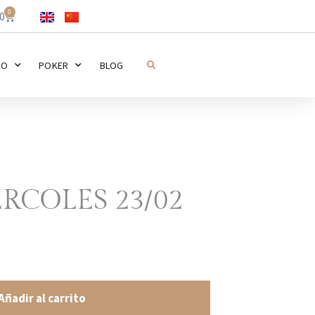
0
0
NO
POKER
BLOG
RCOLES 23/02
Añadir al carrito