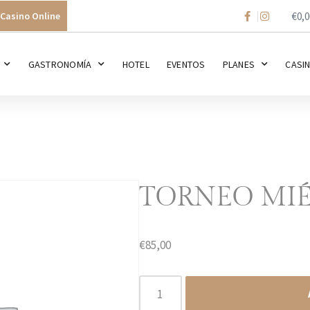
€
0,0
Casino Online
GASTRONOMÍA
HOTEL
EVENTOS
PLANES
CASI
TORNEO MIÉ
€
85,00