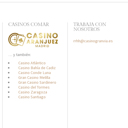
CASINOS COMAR
TRABAJA CON
NOSOTROS
rrhh@casinogranvia.es
… y también:
Casino Atlántico
Casino Bahía de Cadiz
Casino Conde Luna
Gran Casino Melilla
Gran Casino Sardinero
Casino del Tormes
Casino Zaragoza
Casino Santiago