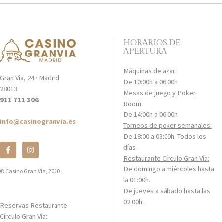
HORARIOS DE
APERTURA
Máquinas de azar:
Gran Vía, 24 · Madrid
De 10:00h a 06:00h
28013
Mesas de juego y Poker
911 711 306
Room:
De 14:00h a 06:00h
info@casinogranvia.es
Torneos de poker semanales:
De 18:00 a 03:00h. Todos los
días
Restaurante Círculo Gran Vía:
De domingo a miércoles hasta
© Casino Gran Vía, 2020
la 01:00h.
De jueves a sábado hasta las
02:00h.
Reservas Restaurante
Círculo Gran Vía: