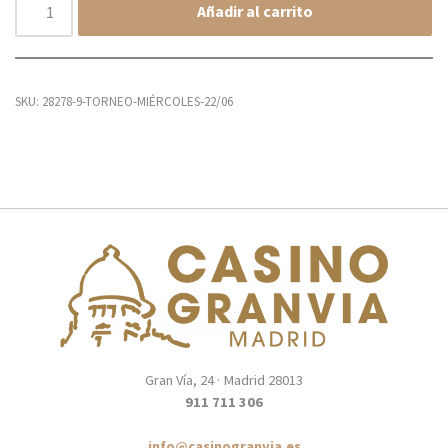
Añadir al carrito
SKU:
28278-9-TORNEO-MIÉRCOLES-22/06
Gran Vía, 24 · Madrid 28013
911 711 306
info@casinogranvia.es