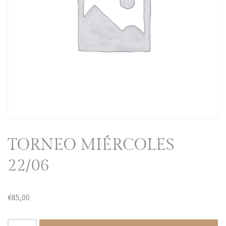
TORNEO MIÉRCOLES
22/06
€
85,00