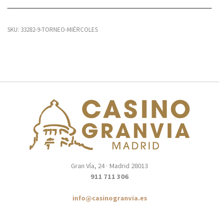
SKU:
33282-9-TORNEO-MIÉRCOLES
Gran Vía, 24 · Madrid 28013
911 711 306
info@casinogranvia.es