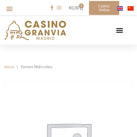
Casino
0
€
0,00
Online
Saltar
al
contenido
Inicio
\
Torneo Miércoles