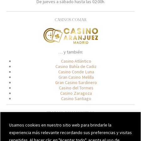
De jueves a sábado hasta las 02:00h.
CASINOS COMAR
… y también:
Casino Atlántico
Casino Bahía de Cadiz
Casino Conde Luna
Gran Casino Melilla
Gran Casino Sardinero
Casino del Tormes
Casino Zaragoza
Casino Santiago
TRABAJA CON NOSOTROS
rrhh@casinogranvia.es
Usamos cookies en nuestro sitio web para brindarle la
experiencia más relevante recordando sus preferencias y visitas
repetidas. Al hacer clic en "Aceptar todo", acepta el uso de