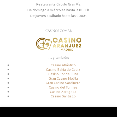
Restaurante Círculo Gran Vía:
De domingo a miércoles hasta la 01:00h.
De jueves a sábado hasta las 02:00h.
CASINOS COMAR
… y también:
Casino Atlántico
Casino Bahía de Cadiz
Casino Conde Luna
Gran Casino Melilla
Gran Casino Sardinero
Casino del Tormes
Casino Zaragoza
Casino Santiago
TRABAJA CON NOSOTROS