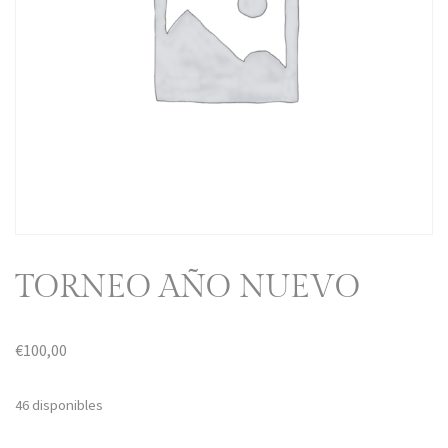
TORNEO AÑO NUEVO
€
100,00
46 disponibles