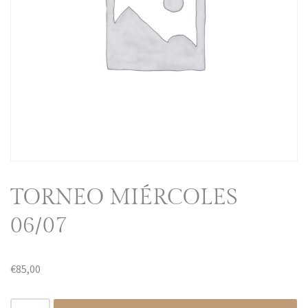
TORNEO MIÉRCOLES
06/07
€
85,00