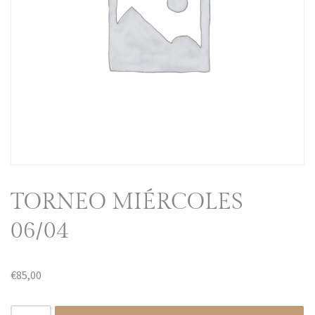
TORNEO MIÉRCOLES
06/04
€
85,00