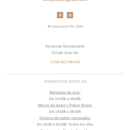
© Casino Gran Vía, 2020
Reservas Restaurante
Círculo Gran Vía:
(+34) 683.348.540
HORARIOS DE APERTURA
Máquinas de azar:
De 10:00h a 06:00h
Mesas de juego y Poker Room:
De 14:00h a 06:00h
Torneos de poker semanales:
De 18:00 a 03:00h. Todos los días