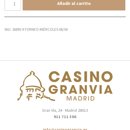
Añadir al carrito
SKU:
26895-9-TORNEO-MIÉRCOLES-06/04
Gran Vía, 24 · Madrid 28013
911 711 306
info@casinogranvia.es