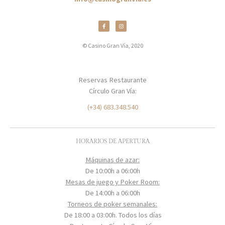
© Casino Gran Vía, 2020
Reservas Restaurante
Círculo Gran Vía:
(+34) 683.348.540
HORARIOS DE APERTURA
Máquinas de azar:
De 10:00h a 06:00h
Mesas de juego y Poker Room:
De 14:00h a 06:00h
Torneos de poker semanales:
De 18:00 a 03:00h. Todos los días