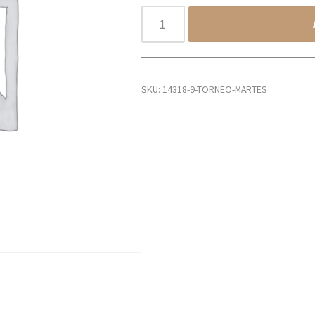
SKU:
14318-9-TORNEO-MARTES