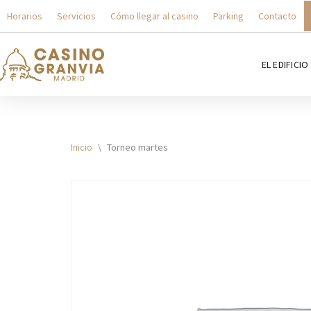
Horarios
Servicios
Cómo llegar al casino
Parking
Contacto
Saltar
al
EL EDIFICIO
contenido
Inicio
\
Torneo martes