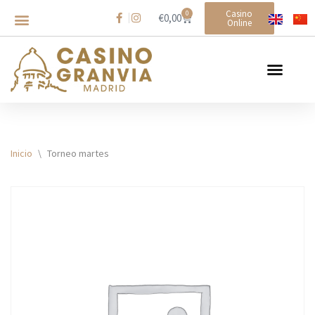
Casino
0
€
0,00
Online
Saltar
al
contenido
Inicio
\
Torneo martes