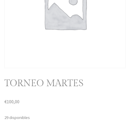
TORNEO MARTES
€
100,00
29 disponibles