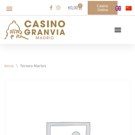
Casino
0
€
0,00
Online
Saltar
al
contenido
Inicio
\
Torneo Martes