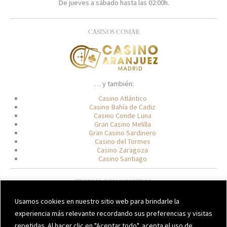
De jueves a sábado hasta las 02:00h.
CASINOS COMAR
… y también:
Casino Atlántico
Casino Bahía de Cadiz
Casino Conde Luna
Gran Casino Melilla
Gran Casino Sardinero
Casino del Tormes
Casino Zaragoza
Casino Santiago
TRABAJA CON NOSOTROS
rrhh@casinogranvia.es
Usamos cookies en nuestro sitio web para brindarle la
experiencia más relevante recordando sus preferencias y visitas
repetidas. Al hacer clic en "Aceptar todo", acepta el uso de