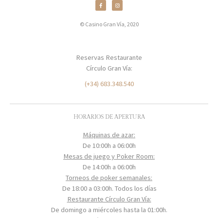
© Casino Gran Vía, 2020
Reservas Restaurante
Círculo Gran Vía:
(+34) 683.348.540
HORARIOS DE APERTURA
Máquinas de azar:
De 10:00h a 06:00h
Mesas de juego y Poker Room:
De 14:00h a 06:00h
Torneos de poker semanales:
De 18:00 a 03:00h. Todos los días
Restaurante Círculo Gran Vía:
De domingo a miércoles hasta la 01:00h.