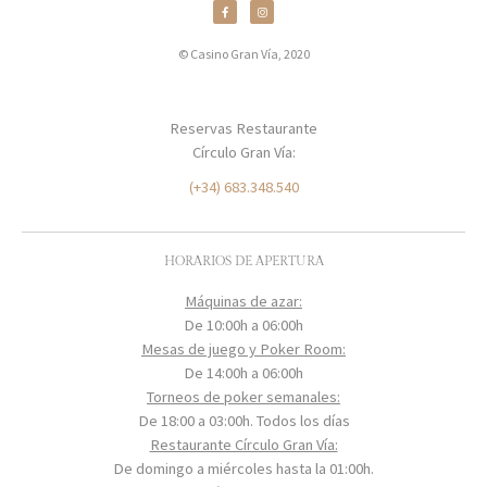
© Casino Gran Vía, 2020
Reservas Restaurante
Círculo Gran Vía:
(+34) 683.348.540
HORARIOS DE APERTURA
Máquinas de azar:
De 10:00h a 06:00h
Mesas de juego y Poker Room:
De 14:00h a 06:00h
Torneos de poker semanales:
De 18:00 a 03:00h. Todos los días
Restaurante Círculo Gran Vía:
De domingo a miércoles hasta la 01:00h.