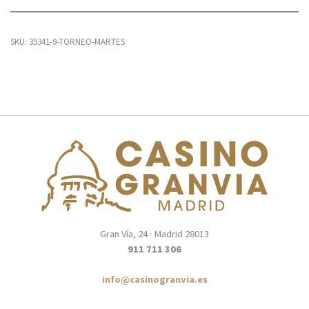
SKU:
35341-9-TORNEO-MARTES
Gran Vía, 24 · Madrid 28013
911 711 306
info@casinogranvia.es