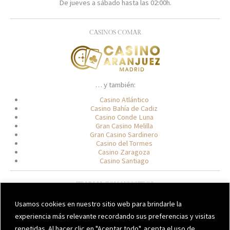
De jueves a sábado hasta las 02:00h.
CASINOS COMAR
… y también:
Casino Atlántico
Casino Bahía de Cadiz
Casino Conde Luna
Gran Casino Melilla
Gran Casino Sardinero
Casino del Tormes
Casino Zaragoza
Casino Santiago
TRABAJA CON NOSOTROS
rrhh@casinogranvia.es
Usamos cookies en nuestro sitio web para brindarle la
experiencia más relevante recordando sus preferencias y visitas
repetidas. Al hacer clic en "Aceptar todo", acepta el uso de