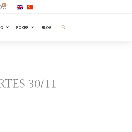
0
0
NO
POKER
BLOG
TES 30/11