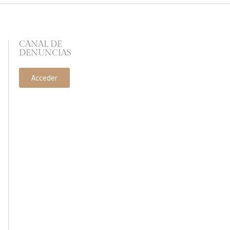
CANAL DE
DENUNCIAS
Acceder