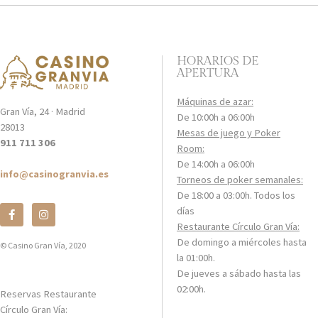
HORARIOS DE
APERTURA
Máquinas de azar:
Gran Vía, 24 · Madrid
De 10:00h a 06:00h
28013
Mesas de juego y Poker
911 711 306
Room:
De 14:00h a 06:00h
info@casinogranvia.es
Torneos de poker semanales:
De 18:00 a 03:00h. Todos los
días
Restaurante Círculo Gran Vía:
De domingo a miércoles hasta
© Casino Gran Vía, 2020
la 01:00h.
De jueves a sábado hasta las
02:00h.
Reservas Restaurante
Círculo Gran Vía: