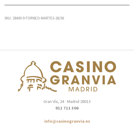
SKU:
28400-9-TORNEO-MARTES-28/06
Gran Vía, 24 · Madrid 28013
911 711 306
info@casinogranvia.es