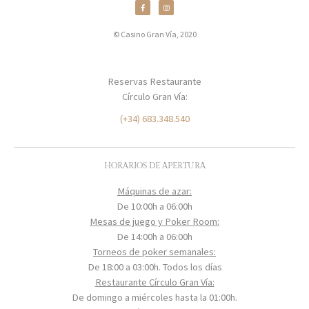
© Casino Gran Vía, 2020
Reservas Restaurante
Círculo Gran Vía:
(+34) 683.348.540
HORARIOS DE APERTURA
Máquinas de azar:
De 10:00h a 06:00h
Mesas de juego y Poker Room:
De 14:00h a 06:00h
Torneos de poker semanales:
De 18:00 a 03:00h. Todos los días
Restaurante Círculo Gran Vía:
De domingo a miércoles hasta la 01:00h.