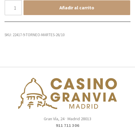
Añadir al carrito
SKU:
22417-9-TORNEO-MARTES-26/10
Gran Vía, 24 · Madrid 28013
911 711 306