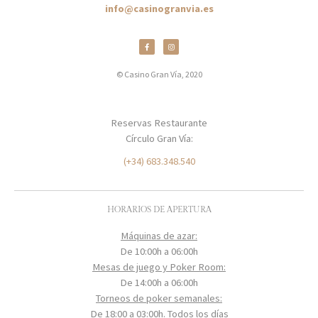
info@casinogranvia.es
© Casino Gran Vía, 2020
Reservas Restaurante
Círculo Gran Vía:
(+34) 683.348.540
HORARIOS DE APERTURA
Máquinas de azar:
De 10:00h a 06:00h
Mesas de juego y Poker Room:
De 14:00h a 06:00h
Torneos de poker semanales:
De 18:00 a 03:00h. Todos los días