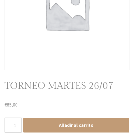
TORNEO MARTES 26/07
€
85,00
Añadir al carrito