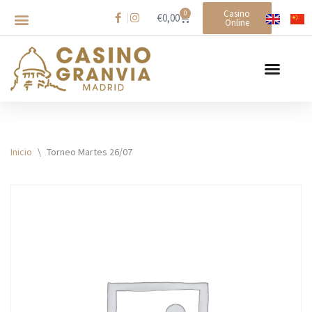
Casino
0
€
0,00
Online
Saltar
al
contenido
Inicio
\
Torneo Martes 26/07