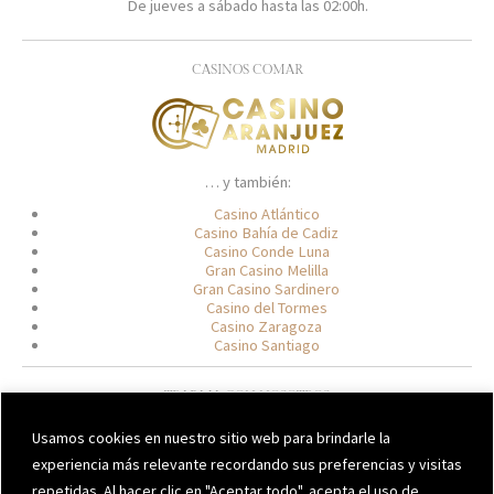
De jueves a sábado hasta las 02:00h.
CASINOS COMAR
… y también:
Casino Atlántico
Casino Bahía de Cadiz
Casino Conde Luna
Gran Casino Melilla
Gran Casino Sardinero
Casino del Tormes
Casino Zaragoza
Casino Santiago
TRABAJA CON NOSOTROS
rrhh@casinogranvia.es
Usamos cookies en nuestro sitio web para brindarle la
experiencia más relevante recordando sus preferencias y visitas
repetidas. Al hacer clic en "Aceptar todo", acepta el uso de