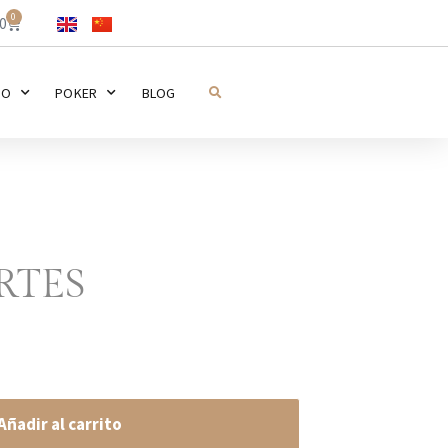
0
0
NO
POKER
BLOG
RTES
Añadir al carrito