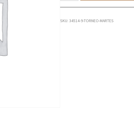
SKU:
34514-9-TORNEO-MARTES