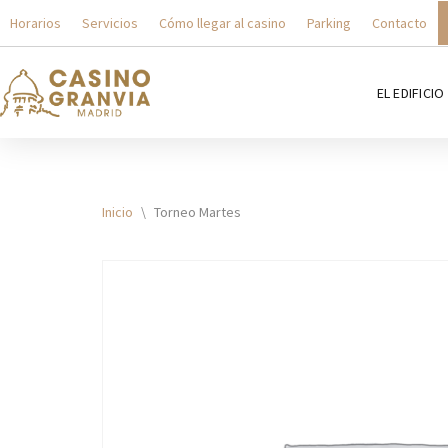
Horarios
Servicios
Cómo llegar al casino
Parking
Contacto
Saltar
al
EL EDIFICIO
contenido
Inicio
\
Torneo Martes