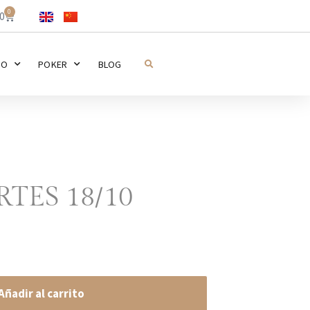
0
0
NO
POKER
BLOG
TES 18/10
Añadir al carrito