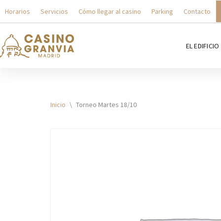
Horarios
Servicios
Cómo llegar al casino
Parking
Contacto
Saltar
al
EL EDIFICIO
contenido
Inicio
\
Torneo Martes 18/10