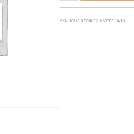
SKU:
30648-9-TORNEO-MARTES-18/10