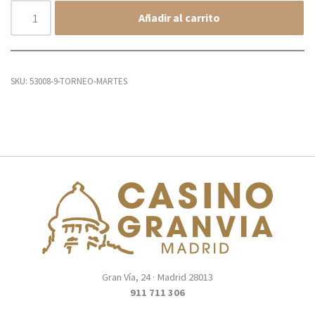
Añadir al carrito
SKU:
53008-9-TORNEO-MARTES
Gran Vía, 24 · Madrid 28013
911 711 306