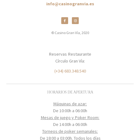
info@casinogranvia.es
© Casino Gran Vía, 2020
Reservas Restaurante
Círculo Gran Vía:
(+34) 683.348.540
HORARIOS DE APERTURA
Máquinas de azar:
De 10:00h a 06:00h
Mesas de juego y Poker Room:
De 14:00h a 06:00h
Torneos de poker semanales:
De 18:00 a 03:00h. Todos los días