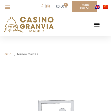
Casino
0
€
0,00
Online
Saltar
al
contenido
Inicio
\
Torneo Martes