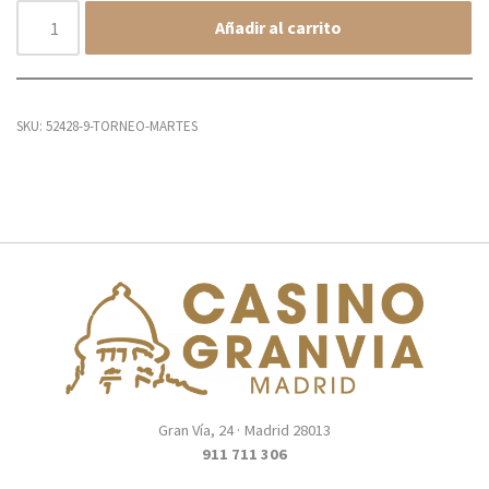
Añadir al carrito
SKU:
52428-9-TORNEO-MARTES
Gran Vía, 24 · Madrid 28013
911 711 306