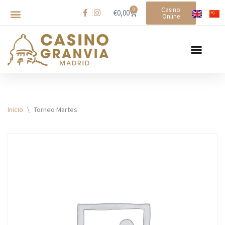
Casino
0
€
0,00
Online
Saltar
al
contenido
Inicio
\
Torneo Martes