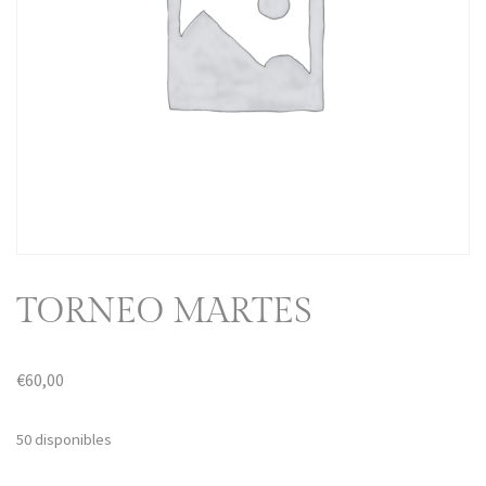
TORNEO MARTES
€
60,00
50 disponibles