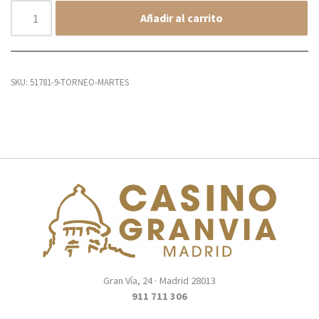
Añadir al carrito
SKU:
51781-9-TORNEO-MARTES
Gran Vía, 24 · Madrid 28013
911 711 306