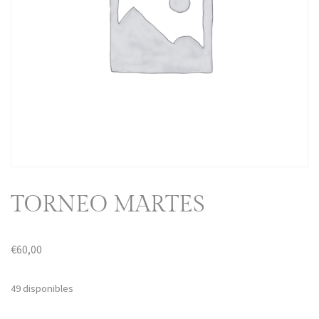
TORNEO MARTES
€
60,00
49 disponibles