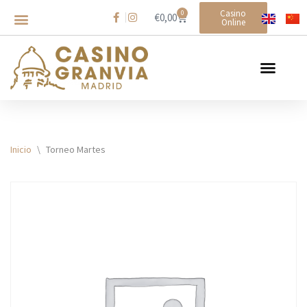
Casino
0
€
0,00
Online
Saltar
al
contenido
Inicio
\
Torneo Martes