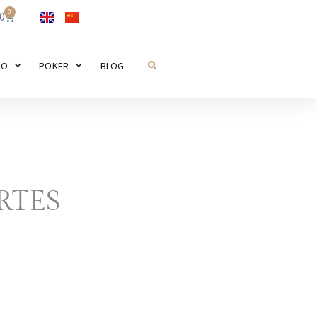
0
0
NO
POKER
BLOG
RTES