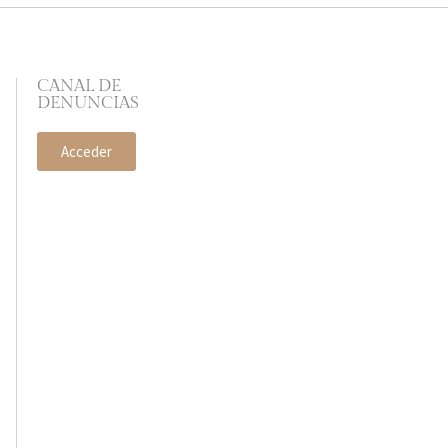
CANAL DE
DENUNCIAS
Acceder