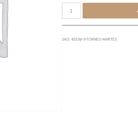
SKU:
45598-9-TORNEO-MARTES