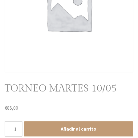
TORNEO MARTES 10/05
€
85,00
Añadir al carrito