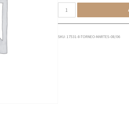
SKU:
17531-8-TORNEO-MARTES-08/06