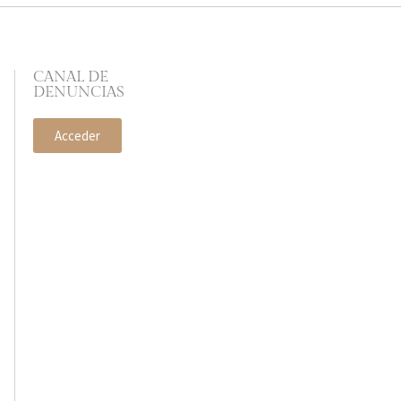
CANAL DE
DENUNCIAS
Acceder