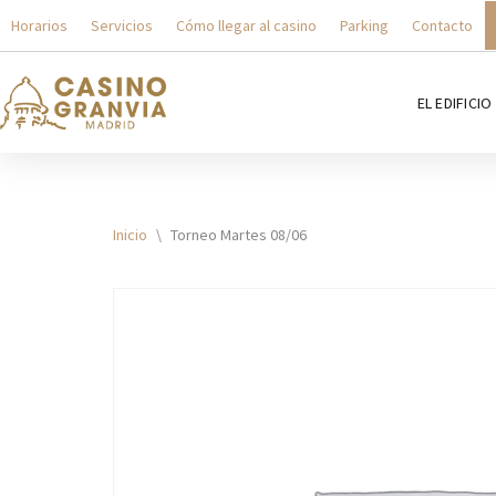
Horarios
Servicios
Cómo llegar al casino
Parking
Contacto
Saltar
al
EL EDIFICIO
contenido
Inicio
\
Torneo Martes 08/06