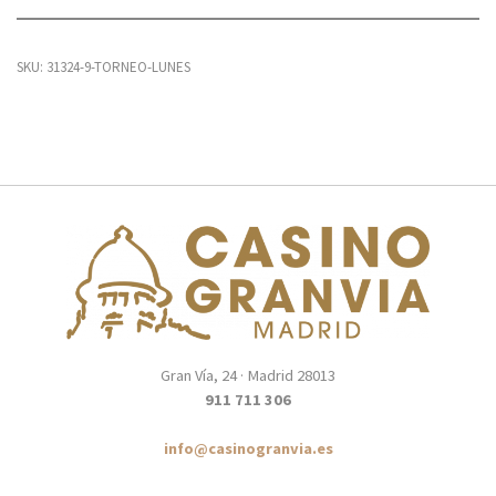
SKU:
31324-9-TORNEO-LUNES
Gran Vía, 24 · Madrid 28013
911 711 306
info@casinogranvia.es