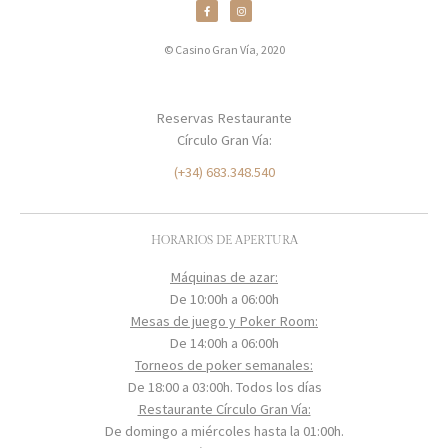
© Casino Gran Vía, 2020
Reservas Restaurante
Círculo Gran Vía:
(+34) 683.348.540
HORARIOS DE APERTURA
Máquinas de azar:
De 10:00h a 06:00h
Mesas de juego y Poker Room:
De 14:00h a 06:00h
Torneos de poker semanales:
De 18:00 a 03:00h. Todos los días
Restaurante Círculo Gran Vía:
De domingo a miércoles hasta la 01:00h.