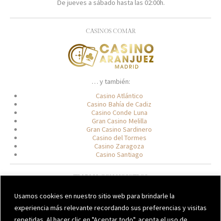
De jueves a sábado hasta las 02:00h.
CASINOS COMAR
… y también:
Casino Atlántico
Casino Bahía de Cadiz
Casino Conde Luna
Gran Casino Melilla
Gran Casino Sardinero
Casino del Tormes
Casino Zaragoza
Casino Santiago
TRABAJA CON NOSOTROS
rrhh@casinogranvia.es
Usamos cookies en nuestro sitio web para brindarle la
experiencia más relevante recordando sus preferencias y visitas
repetidas. Al hacer clic en "Aceptar todo", acepta el uso de