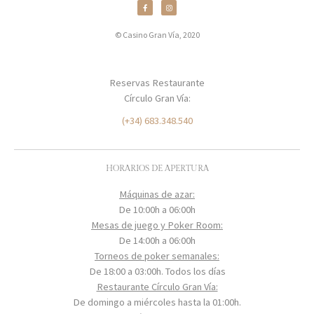
© Casino Gran Vía, 2020
Reservas Restaurante
Círculo Gran Vía:
(+34) 683.348.540
HORARIOS DE APERTURA
Máquinas de azar:
De 10:00h a 06:00h
Mesas de juego y Poker Room:
De 14:00h a 06:00h
Torneos de poker semanales:
De 18:00 a 03:00h. Todos los días
Restaurante Círculo Gran Vía:
De domingo a miércoles hasta la 01:00h.