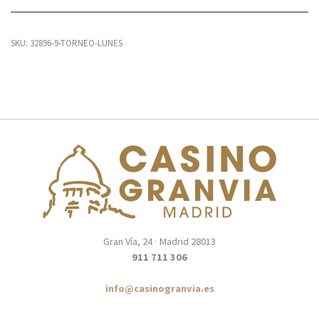
SKU:
32896-9-TORNEO-LUNES
Gran Vía, 24 · Madrid 28013
911 711 306
info@casinogranvia.es