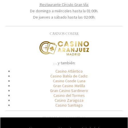
Restaurante Círculo Gran Vía:
De domingo a miércoles hasta la 01:00h.
De jueves a sábado hasta las 02:00h.
CASINOS COMAR
… y también:
Casino Atlántico
Casino Bahía de Cadiz
Casino Conde Luna
Gran Casino Melilla
Gran Casino Sardinero
Casino del Tormes
Casino Zaragoza
Casino Santiago
TRABAJA CON NOSOTROS