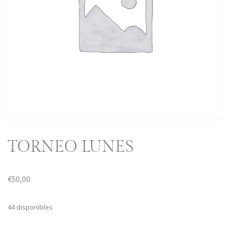
TORNEO LUNES
€
50,00
44 disponibles