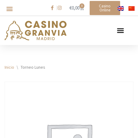
Casino
0
€
0,00
Online
Saltar
al
contenido
Inicio
\
Torneo Lunes