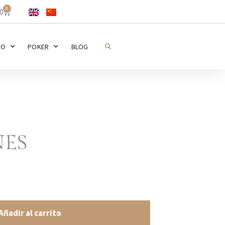
0
0
NO
POKER
BLOG
NES
Añadir al carrito