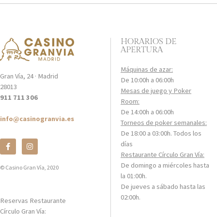
HORARIOS DE
APERTURA
Máquinas de azar:
Gran Vía, 24 · Madrid
De 10:00h a 06:00h
28013
Mesas de juego y Poker
911 711 306
Room:
De 14:00h a 06:00h
info@casinogranvia.es
Torneos de poker semanales:
De 18:00 a 03:00h. Todos los
días
Restaurante Círculo Gran Vía:
De domingo a miércoles hasta
© Casino Gran Vía, 2020
la 01:00h.
De jueves a sábado hasta las
02:00h.
Reservas Restaurante
Círculo Gran Vía: