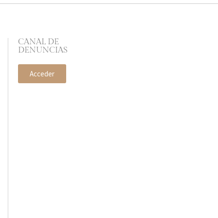
CANAL DE
DENUNCIAS
Acceder