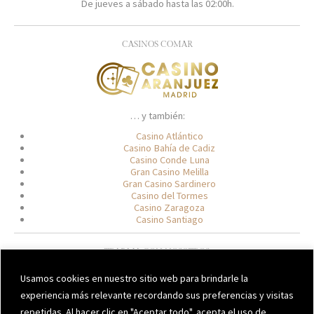
De jueves a sábado hasta las 02:00h.
CASINOS COMAR
… y también:
Casino Atlántico
Casino Bahía de Cadiz
Casino Conde Luna
Gran Casino Melilla
Gran Casino Sardinero
Casino del Tormes
Casino Zaragoza
Casino Santiago
TRABAJA CON NOSOTROS
rrhh@casinogranvia.es
Usamos cookies en nuestro sitio web para brindarle la
experiencia más relevante recordando sus preferencias y visitas
repetidas. Al hacer clic en "Aceptar todo", acepta el uso de