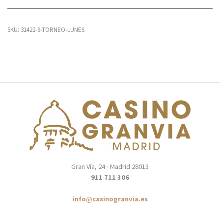
SKU:
31422-9-TORNEO-LUNES
Gran Vía, 24 · Madrid 28013
911 711 306
info@casinogranvia.es