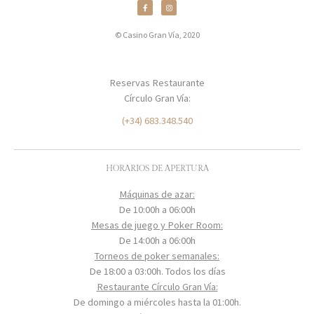
© Casino Gran Vía, 2020
Reservas Restaurante
Círculo Gran Vía:
(+34) 683.348.540
HORARIOS DE APERTURA
Máquinas de azar:
De 10:00h a 06:00h
Mesas de juego y Poker Room:
De 14:00h a 06:00h
Torneos de poker semanales:
De 18:00 a 03:00h. Todos los días
Restaurante Círculo Gran Vía:
De domingo a miércoles hasta la 01:00h.