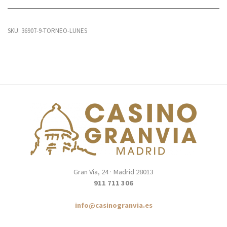
SKU:
36907-9-TORNEO-LUNES
Gran Vía, 24 · Madrid 28013
911 711 306
info@casinogranvia.es