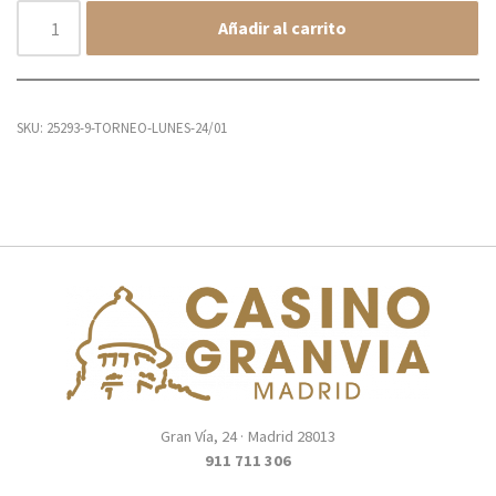
Añadir al carrito
SKU:
25293-9-TORNEO-LUNES-24/01
Gran Vía, 24 · Madrid 28013
911 711 306