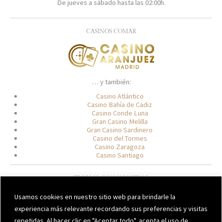
De jueves a sábado hasta las 02:00h.
CASINOS COMAR
… y también:
Casino Atlántico
Casino Bahía de Cadiz
Casino Conde Luna
Gran Casino Melilla
Gran Casino Sardinero
Casino del Tormes
Casino Zaragoza
Casino Santiago
TRABAJA CON NOSOTROS
rrhh@casinogranvia.es
Usamos cookies en nuestro sitio web para brindarle la
experiencia más relevante recordando sus preferencias y visitas
repetidas. Al hacer clic en "Aceptar todo", acepta el uso de