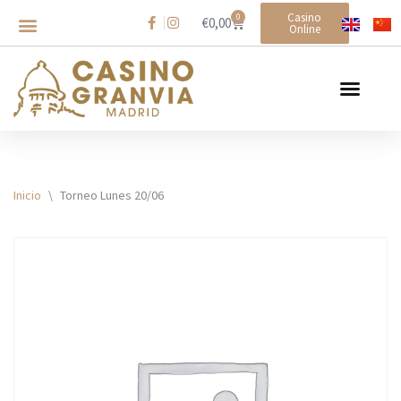
Casino
0
€
0,00
Online
Saltar
al
contenido
Inicio
\
Torneo Lunes 20/06