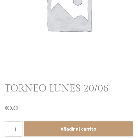
TORNEO LUNES 20/06
€
80,00
Añadir al carrito