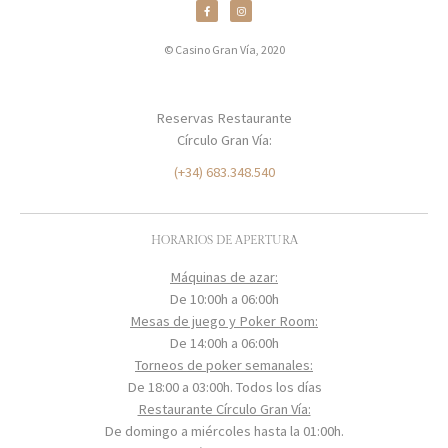
© Casino Gran Vía, 2020
Reservas Restaurante
Círculo Gran Vía:
(+34) 683.348.540
HORARIOS DE APERTURA
Máquinas de azar:
De 10:00h a 06:00h
Mesas de juego y Poker Room:
De 14:00h a 06:00h
Torneos de poker semanales:
De 18:00 a 03:00h. Todos los días
Restaurante Círculo Gran Vía:
De domingo a miércoles hasta la 01:00h.