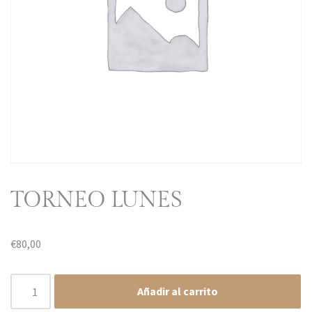
TORNEO LUNES
€
80,00
Añadir al carrito