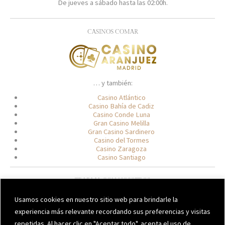
De jueves a sábado hasta las 02:00h.
CASINOS COMAR
… y también:
Casino Atlántico
Casino Bahía de Cadiz
Casino Conde Luna
Gran Casino Melilla
Gran Casino Sardinero
Casino del Tormes
Casino Zaragoza
Casino Santiago
TRABAJA CON NOSOTROS
rrhh@casinogranvia.es
Usamos cookies en nuestro sitio web para brindarle la
experiencia más relevante recordando sus preferencias y visitas
repetidas. Al hacer clic en "Aceptar todo", acepta el uso de