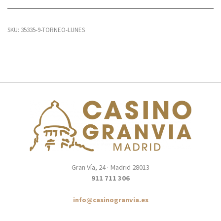
SKU:
35335-9-TORNEO-LUNES
Gran Vía, 24 · Madrid 28013
911 711 306
info@casinogranvia.es