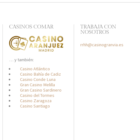
CASINOS COMAR
TRABAJA CON
NOSOTROS
rrhh@casinogranvia.es
… y también:
Casino Atlántico
Casino Bahía de Cadiz
Casino Conde Luna
Gran Casino Melilla
Gran Casino Sardinero
Casino del Tormes
Casino Zaragoza
Casino Santiago