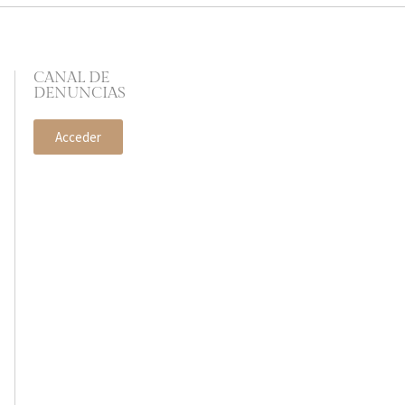
CANAL DE
DENUNCIAS
Acceder