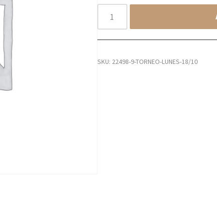
SKU:
22498-9-TORNEO-LUNES-18/10